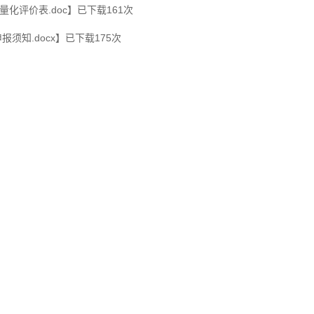
化评价表.doc
】已下载
161
次
须知.docx
】已下载
175
次